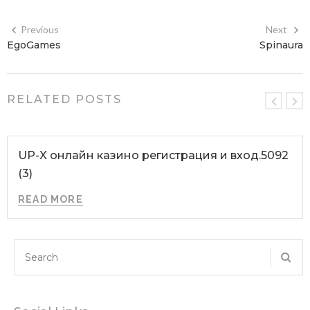
Previous
Next
EgoGames
Spinaura
RELATED POSTS
UP-X онлайн казино регистрация и вход.5092
(3)
READ MORE