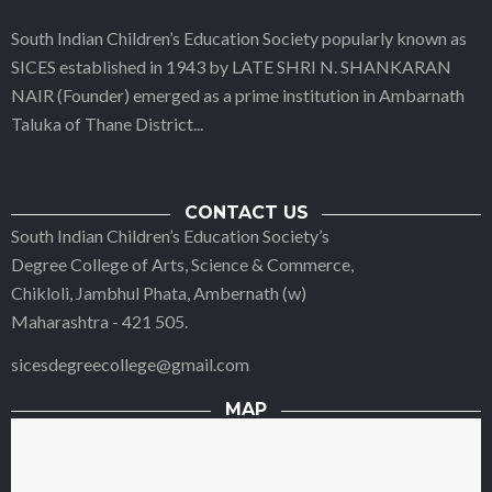
South Indian Children’s Education Society popularly known as
SICES established in 1943 by LATE SHRI N. SHANKARAN
NAIR (Founder) emerged as a prime institution in Ambarnath
Taluka of Thane District
...
CONTACT US
South Indian Children’s Education Society’s
Degree College of Arts, Science & Commerce,
Chikloli, Jambhul Phata, Ambernath (w)
Maharashtra - 421 505.
sicesdegreecollege@gmail.com
MAP