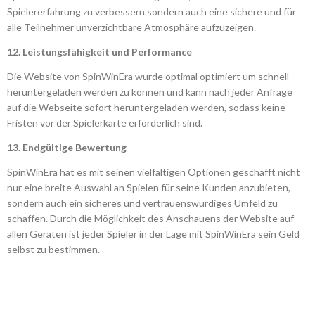
Spielererfahrung zu verbessern sondern auch eine sichere und für
alle Teilnehmer unverzichtbare Atmosphäre aufzuzeigen.
12. Leistungsfähigkeit und Performance
Die Website von SpinWinEra wurde optimal optimiert um schnell
heruntergeladen werden zu können und kann nach jeder Anfrage
auf die Webseite sofort heruntergeladen werden, sodass keine
Fristen vor der Spielerkarte erforderlich sind.
13. Endgültige Bewertung
SpinWinEra hat es mit seinen vielfältigen Optionen geschafft nicht
nur eine breite Auswahl an Spielen für seine Kunden anzubieten,
sondern auch ein sicheres und vertrauenswürdiges Umfeld zu
schaffen. Durch die Möglichkeit des Anschauens der Website auf
allen Geräten ist jeder Spieler in der Lage mit SpinWinEra sein Geld
selbst zu bestimmen.