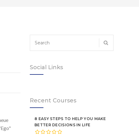
Social Links
Recent Courses
8 EASY STEPS TO HELP YOU MAKE
neue
BETTER DECISIONS IN LIFE
"Ego"