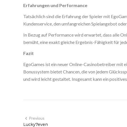
Erfahrungen und Performance
Tatsächlich sind die Erfahrung der Spieler mit EgoGa
Kundenservice, den umfangreichen Spielangebot oder
In Bezug auf Performance wird erwartet, dass alle On
bemüht, eine exakt gleiche Ergebnis-Fähigkeit für jed
Fazit
EgoGames ist ein neuer Online-Casinobetreiber mit ein
Bonussystem bietet Chancen, die von jedem Glückssp
und wird leicht gestaltet. Insgesamt kann ein positi
Previous
Lucky7even