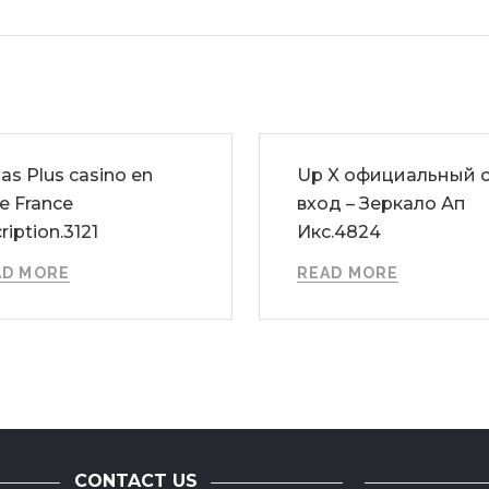
as Plus casino en
Up X официальный 
ne France
вход – Зеркало Ап
cription.3121
Икс.4824
AD MORE
READ MORE
CONTACT US