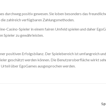
mes durchweg positiv gewesen. Sie loben besonders das freundlich
 die zahlreich verfügbaren Zahlungsmethoden.
line-Casino-Spieler in einem fairen Umfeld spielen und daher Ego
en Spieler zu gewährleisten.
er positiven Erfolgsbilanz. Der Spielebereich ist umfangreich un
ieler geschätzt werden können. Die Benutzeroberfläche wirkt se
ves Urteil über EgoGames ausgesprochen werden.
Sp