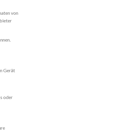
maten von
bieter
önnen.
en Gerät
os oder
ure