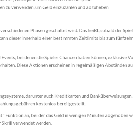
en zu verwenden, um Geld einzuzahlen und abzuheben
verschiedenen Phasen geschaltet wird. Das heißt, sobald der Spiel
ann dieser innerhalb einer bestimmten Zeitlimits bis zum fünfzeh
Events, bei denen die Spieler Chancen haben können, exklusive Vo
rhalten. Diese Aktionen erscheinen in regelmäßigen Abständen au
ngssysteme, darunter auch Kreditkarten und Banküberweisungen.
ahlungsgebühren kostenlos bereitgestellt.
ut" Funktion an, bei der das Geld in wenigen Minuten abgehoben w
 Skrill verwendet werden.