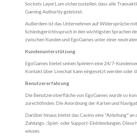
Sockets Layer), um sicherzustellen, dass alle Transakt
Gaming Authority geleistet.
Außerdem ist das Unternehmen auf Widersprüche mit
Schiedsgerichtsspruch in den wichtigsten Sprachen der 
zwischen Kunden und EgoGames unter einer neutralen 
Kundenunterstützung
EgoGames bietet seinen Spielern eine 24/7-Kundenservi
Kontakt über Livechat kann eingesetzt werden oder d
Benutzererfahrung
Die Benutzeroberfläche von EgoGames wurde so konzi
zurechtfinden. Die Anordnung der Karten und Navigati
Darüber hinaus bietet das Casino eine "Anleitung" an d
Zahlungs-, Spiel- oder Support-Einblendungen. Diese h
wissen.