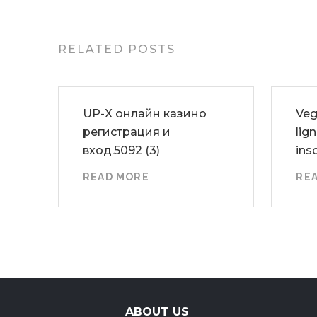
RELATED POSTS
UP-X онлайн казино
Veg
регистрация и
lig
вход.5092 (3)
ins
READ MORE
RE
ABOUT US