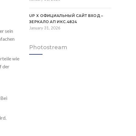
UP X ОФИЦИАЛЬНЫЙ САЙТ ВХОД –
ЗЕРКАЛО АП ИКС.4824
January 31, 2026
er sein
nfachen
Photostream
rteile wie
f der
 Bei
ird.