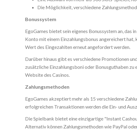
Die Möglichkeit, verschiedene Zahlungsmethod
Bonussystem
EgoGames bietet sein eigenes Bonussystem an, das in 
Konto mit einem Einzahlungsbonus angereichert hat, k
Wert des Eingezahlten erneut angefordert werden.
Darüber hinaus gibt es verschiedene Promotionen und 
zusätzliche Einzahlungsboni oder Bonusguthaben zu e
Website des Casinos.
Zahlungsmethoden
EgoGames akzeptiert mehr als 15 verschiedene Zahlu
erfolgreichen Transaktionen werden die Ein- und Ausz
Die Spielbank bietet eine einzigartige "Instant Casho
Alternativ können Zahlungsmethoden wie PayPal oder