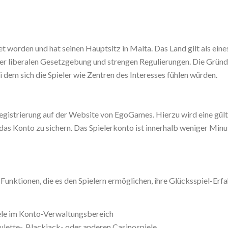
orden und hat seinen Hauptsitz in Malta. Das Land gilt als eine
ner liberalen Gesetzgebung und strengen Regulierungen. Die Gründ
ei dem sich die Spieler wie Zentren des Interesses fühlen würden.
egistrierung auf der Website von EgoGames. Hierzu wird eine gült
as Konto zu sichern. Das Spielerkonto ist innerhalb weniger Minu
Funktionen, die es den Spielern ermöglichen, ihre Glücksspiel-Erf
iele im Konto-Verwaltungsbereich
ulette-, Blackjack- oder anderen Casinospiele