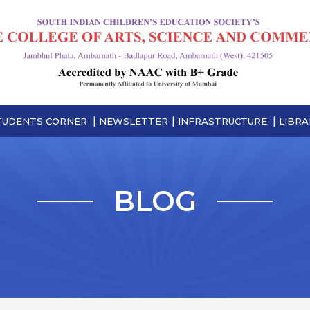
TUDENTS CORNER
NEWSLETTER
INFRASTRUCTURE
LIBRA
BLOG