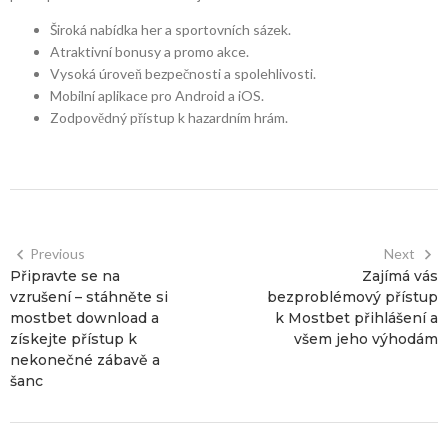
Široká nabídka her a sportovních sázek.
Atraktivní bonusy a promo akce.
Vysoká úroveň bezpečnosti a spolehlivosti.
Mobilní aplikace pro Android a iOS.
Zodpovědný přístup k hazardním hrám.
Previous
Next
Připravte se na
Zajímá vás
vzrušení – stáhněte si
bezproblémový přístup
mostbet download a
k Mostbet přihlášení a
získejte přístup k
všem jeho výhodám
nekonečné zábavě a
šanc