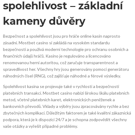
spolehlivost – základní
kameny důvěry
Bezpečnost a spolehlivost jsou pro hráče online kasin naprosto
zásadní. Mostbet casino si zakládá na vysokém standardu
bezpečnosti a používá moderní technologie pro ochranu osobních a
finančních údajů hráčů. Kasino je regulováno a licencováno
renomovanou herní autoritou, což zaručuje transparentnost a
spravedlivost her. Všechny hry jsou generovány pomocí generátoru
náhodných čísel (RNG), což zajišťuje náhodné a férové výsledky.
Spolehlivost kasina se projevuje také v rychlosti a bezpečnosti
platebních transakcí. Mostbet casino nabízí širokou škálu platebních
metod, včetně platebních karet, elektronických peněženek a
bankovních převodů. Vklady a výběry jsou zpracovávány rychle a bez
zbytečných komplikací. Důležitým faktorem je také kvalitní zákaznická
podpora, která je k dispozici 24/7 a je schopna zodpovědět všechny
vaše otázky a vyřešit případné problémy.