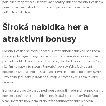
pokusíme zodpovědět všechny vaše otázky ohledně mostbet casino a
pomoci vám se rozhodnout, zda je to pro vás to pravé místo pro
online hazardní hry.
Široká nabídka her a
atraktivní bonusy
Mostbet casino se pyšní bohatou a rozmanitou nabídkou her, která
uspokojí i ty nejnáročnější hráče. K dispozici jsou klasické kasinové hry
jako ruleta, blackjack, poker a baccarat, ale i široká škála automatů s
různými tématy a funkcemi. Fanoušci sportovních sázek ocení
možnost sázet na širokou škálu sportovních událostí po celém světě.
Pravidelně jsou také pořádané turnaje a promo akce s atraktivními
cenami.
Bonusy a promo akce jsou nedílnou součástí moderních online kasin a
mostbet casino v tomto ohledu nezůstává pozadu. Noví hráči jsou
vítáni uvítacím bonusem, který může zahrnovat bonus k prvnímu
vkladu a volná zatočení. Pro stávající hráče jsou pravidelně