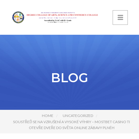
BLOG
HOME
UNCATEGORIZED
SOUSTŘEĎ SE NA VZRUŠENÍ A VYSOKÉ VÝHRY – MOSTBET CASINO TI
OTEVŘE DVEŘE DO SVĚTA ONLINE ZÁBAVY PLNÉH