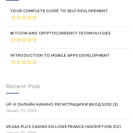
YOUR COMPLETE GUIDE TO SELF DEVLOPEMENT
BITCOIN AND CRYPTOCURRENCY TECHNOLOGIES
INTRODUCTION TO MOBILE APPS DEVELOPMENT
Recent Post
UP-X ОНЛАЙН КАЗИНО РЕГИСТРАЦИЯ И ВХОД.5092 (3)
January 31, 2026
VEGAS PLUS CASINO EN LIGNE FRANCE INSCRIPTION.3121
January 31, 2026