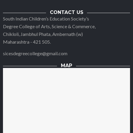
CONTACT US
South Indian Children’s Education Society’s
Degree College of Arts, Science & Commerce,
Chikloli, Jambhul Phata, Ambernath (w)
Maharashtra - 421 505.
sicesdegreecollege@gmail.com
MAP