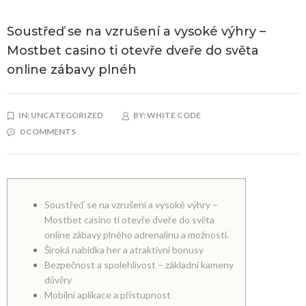
Soustřeď se na vzrušení a vysoké výhry –
Mostbet casino ti otevře dveře do světa
online zábavy plnéh
IN:
UNCATEGORIZED
BY:
WHITE CODE
0 COMMENTS
Soustřeď se na vzrušení a vysoké výhry –
Mostbet casino ti otevře dveře do světa
online zábavy plného adrenalinu a možností.
Široká nabídka her a atraktivní bonusy
Bezpečnost a spolehlivost – základní kameny
důvěry
Mobilní aplikace a přístupnost