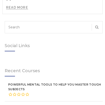
READ MORE
Social Links
Recent Courses
POWERFUL MENTAL TOOLS TO HELP YOU MASTER TOUGH
SUBJECTS