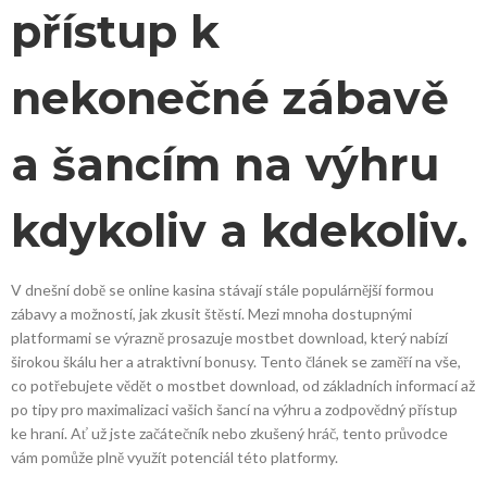
přístup k
nekonečné zábavě
a šancím na výhru
kdykoliv a kdekoliv.
V dnešní době se online kasina stávají stále populárnější formou
zábavy a možností, jak zkusit štěstí. Mezi mnoha dostupnými
platformami se výrazně prosazuje mostbet download, který nabízí
širokou škálu her a atraktivní bonusy. Tento článek se zaměří na vše,
co potřebujete vědět o mostbet download, od základních informací až
po tipy pro maximalizaci vašich šancí na výhru a zodpovědný přístup
ke hraní. Ať už jste začátečník nebo zkušený hráč, tento průvodce
vám pomůže plně využít potenciál této platformy.