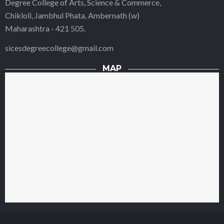
Degree College of Arts, Science & Commerce,
Chikloli, Jambhul Phata, Ambernath (w)
Maharashtra - 421 505.
sicesdegreecollege@gmail.com
MAP