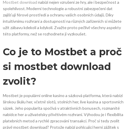
Mostbet download
nabízí nejen vzrušení ze hry, ale i bezpečnost a
spolehlivost. Moderní technologie a robustní zabezpečení dat
zajišťují férové prostředí a ochranu vašich osobních údajů. Díky
intuitivnímu rozhraní a dostupnosti na různých zařízeních si můžete
užít zábavu kdekoli a kdykoli. Zvažte proto pečlivě všechny aspekty
této platformy, než se rozhodnete ji vyzkoušet.
Co je to Mostbet a proč
si mostbet download
zvolit?
Mostbet je populární online kasino a sázková platforma, která nabízí
širokou škálu her, včetně slotů, stolních her, live kasina a sportovních
sázek. Jeho popularita spočívá v atraktivních bonusech, rozmanité
nabídce her a uživatelsky přívětivém rozhraní. Výhodou je i flexibilita
platebních metod a rychlé zpracování transakcí. Proč si tedy zvolit
právě mostbet download? Protože nabízí pohlcující herní zážitek s