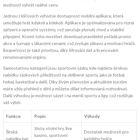
možností vyhrát reálné ceny.
Jednou z klíčových výhod je dostupnost mobilní aplikace, která
umožňuje hrát kdykoli a kdekoli. Aplikace je optimalizována pro různá
zařízení a operační systémy, což zaručuje plynulý chod a stabilní
připojení. Kromě toho mostbet download pravidelně pořádá promo
akce a turnaje s lákavými cenami, což zvyšuje zábavu a motivaci hráčů.
Bezpečnost je také prioritou, díky šifrování dat a licencování
renomovanými orgány.
Samostatnou kategorií jsou sportovní sázky, kde najdete širokou
nabídku sázkových příležitostí na oblíbené sporty, jako je fotbal,
hokej, basketbal a další. Díky živým přenosům a aktuálním kurzům
máte vždy přehled o dění a můžete dělat informovaná rozhodnutí.
Další výhodou je možnost sázet i na menší sporty a ligy, což rozšiřuje
váš výběr.
Funkce
Popis
Výhody
Sloty, stolní hry, live
Široká
Dostatek možností pro
kasino, sportovní
nabídka her
každého hráče