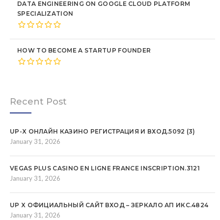
DATA ENGINEERING ON GOOGLE CLOUD PLATFORM
SPECIALIZATION
HOW TO BECOME A STARTUP FOUNDER
Recent Post
UP-X ОНЛАЙН КАЗИНО РЕГИСТРАЦИЯ И ВХОД.5092 (3)
January 31, 2026
VEGAS PLUS CASINO EN LIGNE FRANCE INSCRIPTION.3121
January 31, 2026
UP X ОФИЦИАЛЬНЫЙ САЙТ ВХОД – ЗЕРКАЛО АП ИКС.4824
January 31, 2026