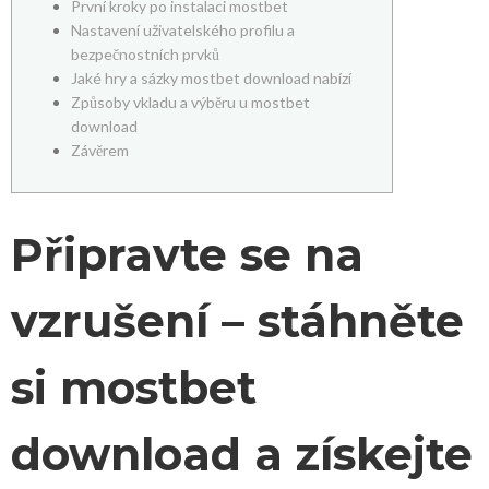
První kroky po instalaci mostbet
Nastavení uživatelského profilu a
bezpečnostních prvků
Jaké hry a sázky mostbet download nabízí
Způsoby vkladu a výběru u mostbet
download
Závěrem
Připravte se na
vzrušení – stáhněte
si mostbet
download a získejte