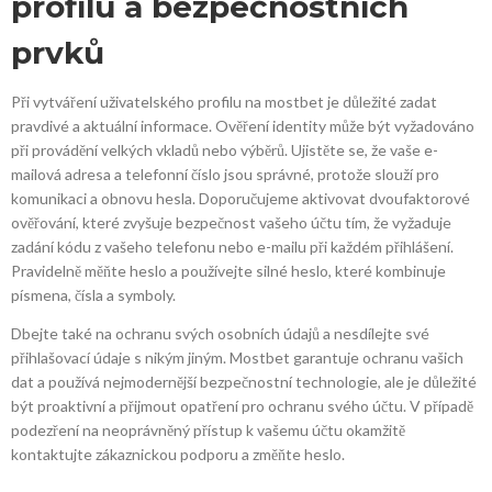
profilu a bezpečnostních
prvků
Při vytváření uživatelského profilu na mostbet je důležité zadat
pravdivé a aktuální informace. Ověření identity může být vyžadováno
při provádění velkých vkladů nebo výběrů. Ujistěte se, že vaše e-
mailová adresa a telefonní číslo jsou správné, protože slouží pro
komunikaci a obnovu hesla. Doporučujeme aktivovat dvoufaktorové
ověřování, které zvyšuje bezpečnost vašeho účtu tím, že vyžaduje
zadání kódu z vašeho telefonu nebo e-mailu při každém přihlášení.
Pravidelně měňte heslo a používejte silné heslo, které kombinuje
písmena, čísla a symboly.
Dbejte také na ochranu svých osobních údajů a nesdílejte své
přihlašovací údaje s nikým jiným. Mostbet garantuje ochranu vašich
dat a používá nejmodernější bezpečnostní technologie, ale je důležité
být proaktivní a přijmout opatření pro ochranu svého účtu. V případě
podezření na neoprávněný přístup k vašemu účtu okamžitě
kontaktujte zákaznickou podporu a změňte heslo.