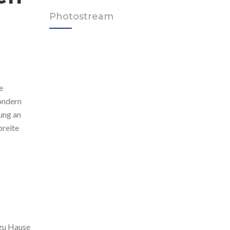
Photostream
e
sondern
ung an
breite
 zu Hause