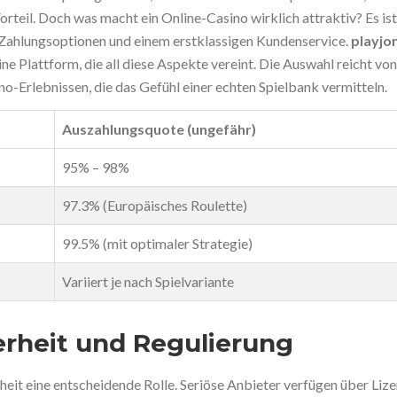
orteil. Doch was macht ein Online-Casino wirklich attraktiv? Es ist
n Zahlungsoptionen und einem erstklassigen Kundenservice.
playjo
ne Plattform, die all diese Aspekte vereint. Die Auswahl reicht von
ino-Erlebnissen, die das Gefühl einer echten Spielbank vermitteln.
Auszahlungsquote (ungefähr)
95% – 98%
97.3% (Europäisches Roulette)
99.5% (mit optimaler Strategie)
Variiert je nach Spielvariante
rheit und Regulierung
rheit eine entscheidende Rolle. Seriöse Anbieter verfügen über Liz