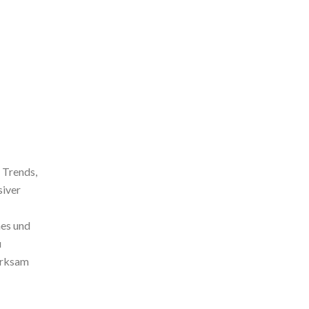
 Trends,
siver
es und
u
erksam