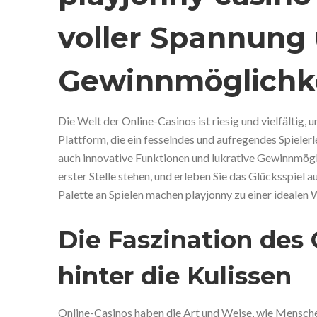
voller Spannung 
Gewinnmöglichke
Die Welt der Online-Casinos ist riesig und vielfältig, 
Plattform, die ein fesselndes und aufregendes Spielerl
auch innovative Funktionen und lukrative Gewinnmögli
erster Stelle stehen, und erleben Sie das Glücksspiel 
Palette an Spielen machen playjonny zu einer idealen W
Die Faszination des 
hinter die Kulissen
Online-Casinos haben die Art und Weise, wie Mensche