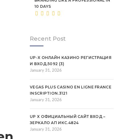
BRANDING LIKE A PROFESSIONAL IN
10 DAYS
Recent Post
UP-X ОНЛАЙН КАЗИНО РЕГИСТРАЦИЯ
И ВХОД.5092 (3)
January 31, 2026
VEGAS PLUS CASINO EN LIGNE FRANCE
INSCRIPTION.3121
January 31, 2026
UP X ОФИЦИАЛЬНЫЙ САЙТ ВХОД –
ЗЕРКАЛО АП ИКС.4824
January 31, 2026
en