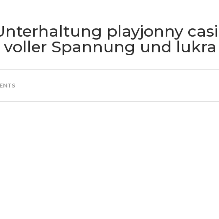
 Unterhaltung playjonny cas
n voller Spannung und lukra
ENTS