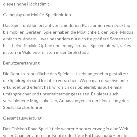
dieses hohe Höchstlimit.
Gameplay und Mobile-Spielfunktion
Das Spiel funktioniert auf verschiedenen Plattformen von Desktop
bis mobilen Geräten. Spieler haben die Möglichkeit, den Spiel-Modus
einfach zu ändern – was besonders nützlich für größere Screens ist.
Es ist eine flexible Option und ermöglicht das Spielen überall, sei es
mitten im Wald oder mitten in der Großstadt!
Benutzererfahrung
Die Benutzeroberfläche des Spieles ist sehr angenehm gestaltet:
die Spielregeln sind leicht zu verstehen. Wenn man neue Symbole
erkundet und erlernt hat, wird sich das Spielerlebnis auf einmal
umfangreicher und unterhaltsamer gestalten. Es bietet auch
verschiedene Möglichkeiten, Anpassungen an der Einstellung des
Spiels durchzuführen.
Gesamtauswertung
Das Chicken Road Spiel ist ein wahrer Abenteuerweg in eine Welt
voller Chancen auf reiche Beute oder tiefe Enttäuschung – beide