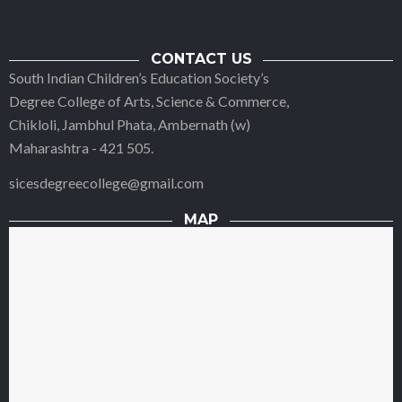
CONTACT US
South Indian Children’s Education Society’s
Degree College of Arts, Science & Commerce,
Chikloli, Jambhul Phata, Ambernath (w)
Maharashtra - 421 505.
sicesdegreecollege@gmail.com
MAP