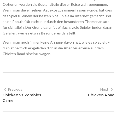
Optionen werden als Bestandteile dieser Reise wahrgenommen.
Wenn man die einzelnen Aspekte zusammenfassen würde, hat dies
das Spiel zu einem der besten Slot-Spiele im Internet gemacht und
seine Popularität nicht nur durch den besonderen Themenansatz
für sich allein. Der Grund dafür ist einfach: viele Spieler finden daran
Gefallen, weil es etwas Besonderes darstellt.
Wenn man noch immer keine Ahnung davon hat, wie es so spielt –
du bist herzlich eingeladen dich in die Abenteuerreise auf dem
Chicken Road hineinzuwagen.
Previous
Next
Chicken vs Zombies
Chicken Road
Game