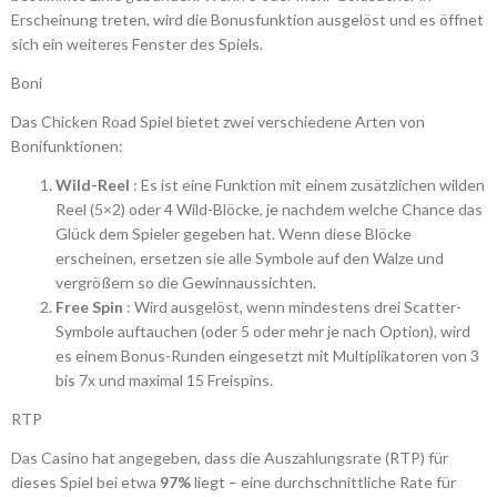
Erscheinung treten, wird die Bonusfunktion ausgelöst und es öffnet
sich ein weiteres Fenster des Spiels.
Boni
Das Chicken Road Spiel bietet zwei verschiedene Arten von
Bonifunktionen:
Wild-Reel
: Es ist eine Funktion mit einem zusätzlichen wilden
Reel (5×2) oder 4 Wild-Blöcke, je nachdem welche Chance das
Glück dem Spieler gegeben hat. Wenn diese Blöcke
erscheinen, ersetzen sie alle Symbole auf den Walze und
vergrößern so die Gewinnaussichten.
Free Spin
: Wird ausgelöst, wenn mindestens drei Scatter-
Symbole auftauchen (oder 5 oder mehr je nach Option), wird
es einem Bonus-Runden eingesetzt mit Multiplikatoren von 3
bis 7x und maximal 15 Freispins.
RTP
Das Casino hat angegeben, dass die Auszahlungsrate (RTP) für
dieses Spiel bei etwa
97%
liegt – eine durchschnittliche Rate für