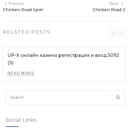
Previous
Next
Chicken Road Spiel
Chicken Road 2
RELATED POSTS
UP-X онлайн казино регистрация и вход.5092
(3)
READ MORE
Social Links