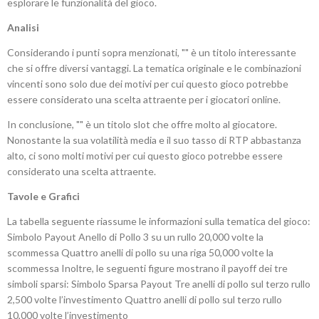
esplorare le funzionalità del gioco.
Analisi
Considerando i punti sopra menzionati, "" è un titolo interessante
che si offre diversi vantaggi. La tematica originale e le combinazioni
vincenti sono solo due dei motivi per cui questo gioco potrebbe
essere considerato una scelta attraente per i giocatori online.
In conclusione, "" è un titolo slot che offre molto al giocatore.
Nonostante la sua volatilità media e il suo tasso di RTP abbastanza
alto, ci sono molti motivi per cui questo gioco potrebbe essere
considerato una scelta attraente.
Tavole e Grafici
La tabella seguente riassume le informazioni sulla tematica del gioco:
Simbolo Payout Anello di Pollo 3 su un rullo 20,000 volte la
scommessa Quattro anelli di pollo su una riga 50,000 volte la
scommessa Inoltre, le seguenti figure mostrano il payoff dei tre
simboli sparsi: Simbolo Sparsa Payout Tre anelli di pollo sul terzo rullo
2,500 volte l’investimento Quattro anelli di pollo sul terzo rullo
10,000 volte l’investimento