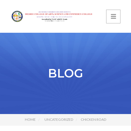
BLOG
HOME
UNCATEGORIZED
CHICKEN ROAD