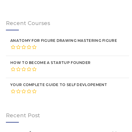
Recent Courses
ANATOMY FOR FIGURE DRAWING MASTERING FIGURE
HOW TO BECOME A STARTUP FOUNDER
YOUR COMPLETE GUIDE TO SELF DEVLOPEMENT
Recent Post