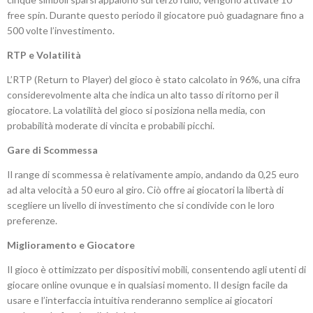
free spin. Durante questo periodo il giocatore può guadagnare fino a
500 volte l’investimento.
RTP e Volatilità
L’RTP (Return to Player) del gioco è stato calcolato in 96%, una cifra
considerevolmente alta che indica un alto tasso di ritorno per il
giocatore. La volatilità del gioco si posiziona nella media, con
probabilità moderate di vincita e probabili picchi.
Gare di Scommessa
Il range di scommessa è relativamente ampio, andando da 0,25 euro
ad alta velocità a 50 euro al giro. Ciò offre ai giocatori la libertà di
scegliere un livello di investimento che si condivide con le loro
preferenze.
Miglioramento e Giocatore
Il gioco è ottimizzato per dispositivi mobili, consentendo agli utenti di
giocare online ovunque e in qualsiasi momento. Il design facile da
usare e l’interfaccia intuitiva renderanno semplice ai giocatori