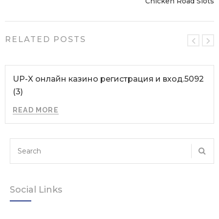
Chicken Road Slots
RELATED POSTS
UP-X онлайн казино регистрация и вход.5092
(3)
READ MORE
Social Links