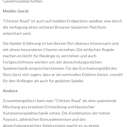
Gewinnsumme hoffen.
Mobile-Gerät
"Chicken Road" ist auch auf mobilen Endgeräten spielbar, was durch
die verfügung eines sicheren Browser-basierten Plattform
erleichtert wird.
Die Spieler-Erfahrung ist bei diesem Slot überaus interessant und
mit einem besonderen Charme versehen. Die einfachen Regeln
machen es leicht für Neulinge zu verstehen und auch
Fortgeschrittene werden von der abwechslungsreichen
Spielmechanik ansprechen können. Für das Erscheinungsbild des
Slots lässt sich sagen, dass er ein wertvolles Erlebnis bietet, sowohl
für den Anfänger als auch für geübten Spieler.
Analyse
Zusammengefasst kann man "Chicken Road" als eine spannende
Mischung aus kreativer Entwicklung und klassischer
Automatenspielmechanik sehen. Die Kombination der hohen
Payouts, zahlreichen Bonuselementen und des
abwechslungsreiches Spielsystems macht es zu einem