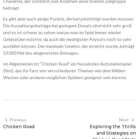
Charakter, der sicherlich zum Anziehen einer breiten Zielgruppe
beiträgt.
Es gibt aber auch einige Punkte, die berücksichtigt werden müssen.
Die Auszahlungsbeträge bei geringem Einsatz sind nicht sehr groß
und es ist schwer zu sehen warum man im Spiel immer wieder
Geldsetzen möchte, da auch die niedrigsten Payouts noch so sehr
ausfallen können. Der maximale Gewinn, der erreicht wurde, beträgt
10.000 Mal des eingesetzten Betrages.
Im Allgemeinen ist "Chicken Road" ein fesselndes Automatenspiel
(Slot), das für Fans von verschiedenen Themen wie dem Wilden
Westen oder anderen möglichen Spielern geeignet sein könnte.
Previous
Next
Chicken Road
Exploring the Thrills
and Strategies on