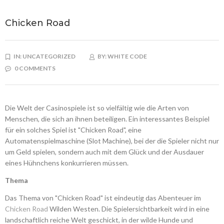
Chicken Road
IN:
UNCATEGORIZED
BY:
WHITE CODE
0 COMMENTS
Die Welt der Casinospiele ist so vielfältig wie die Arten von
Menschen, die sich an ihnen beteiligen. Ein interessantes Beispiel
für ein solches Spiel ist "Chicken Road", eine
Automatenspielmaschine (Slot Machine), bei der die Spieler nicht nur
um Geld spielen, sondern auch mit dem Glück und der Ausdauer
eines Hühnchens konkurrieren müssen.
Thema
Das Thema von "Chicken Road" ist eindeutig das Abenteuer im
Chicken Road
Wilden Westen. Die Spielersichtbarkeit wird in eine
landschaftlich reiche Welt geschickt, in der wilde Hunde und