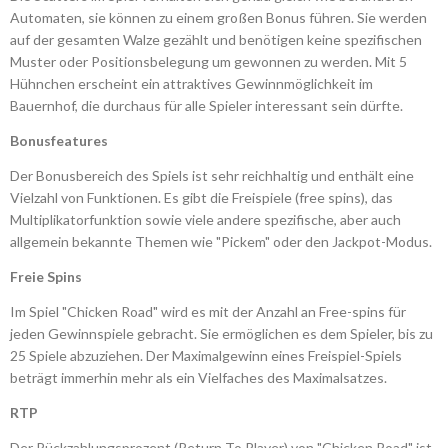
Automaten, sie können zu einem großen Bonus führen. Sie werden
auf der gesamten Walze gezählt und benötigen keine spezifischen
Muster oder Positionsbelegung um gewonnen zu werden. Mit 5
Hühnchen erscheint ein attraktives Gewinnmöglichkeit im
Bauernhof, die durchaus für alle Spieler interessant sein dürfte.
Bonusfeatures
Der Bonusbereich des Spiels ist sehr reichhaltig und enthält eine
Vielzahl von Funktionen. Es gibt die Freispiele (free spins), das
Multiplikatorfunktion sowie viele andere spezifische, aber auch
allgemein bekannte Themen wie "Pickem" oder den Jackpot-Modus.
Freie Spins
Im Spiel "Chicken Road" wird es mit der Anzahl an Free-spins für
jeden Gewinnspiele gebracht. Sie ermöglichen es dem Spieler, bis zu
25 Spiele abzuziehen. Der Maximalgewinn eines Freispiel-Spiels
beträgt immerhin mehr als ein Vielfaches des Maximalsatzes.
RTP
Der Rückzahlungsprozent (Return To Player) von "Chicken Road" ist