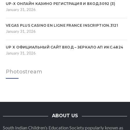
UP-X ОНЛАЙН КАЗИНО РЕГИСТРАЦИЯ И ВХОД.5092 (3)
January 31, 2026
VEGAS PLUS CASINO EN LIGNE FRANCE INSCRIPTION.3121
January 31, 2026
UP X ОФИЦИАЛЬНЫЙ САЙТ ВХОД – ЗЕРКАЛО АП ИКС.4824
January 31, 2026
Photostream
ABOUT US
South Indian Children’s Education Society popularly known as