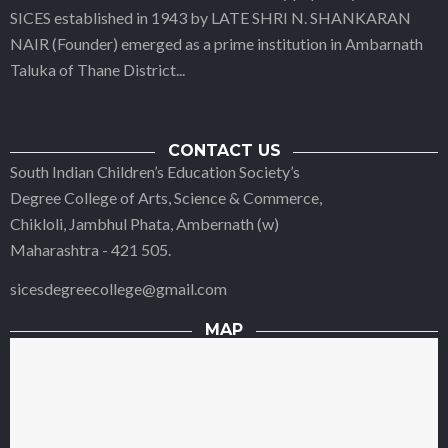
SICES established in 1943 by LATE SHRI N. SHANKARAN
NAIR (Founder) emerged as a prime institution in Ambarnath
Taluka of Thane District
...
CONTACT US
South Indian Children’s Education Society’s
Degree College of Arts, Science & Commerce,
Chikloli, Jambhul Phata, Ambernath (w)
Maharashtra - 421 505.
sicesdegreecollege@gmail.com
MAP