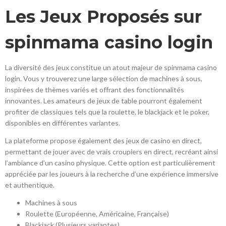
Les Jeux Proposés sur
spinmama casino login
La diversité des jeux constitue un atout majeur de spinmama casino
login. Vous y trouverez une large sélection de machines à sous,
inspirées de thèmes variés et offrant des fonctionnalités
innovantes. Les amateurs de jeux de table pourront également
profiter de classiques tels que la roulette, le blackjack et le poker,
disponibles en différentes variantes.
La plateforme propose également des jeux de casino en direct,
permettant de jouer avec de vrais croupiers en direct, recréant ainsi
l’ambiance d’un casino physique. Cette option est particulièrement
appréciée par les joueurs à la recherche d’une expérience immersive
et authentique.
Machines à sous
Roulette (Européenne, Américaine, Française)
Blackjack (Plusieurs variantes)