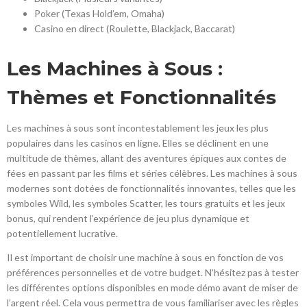
Poker (Texas Hold’em, Omaha)
Casino en direct (Roulette, Blackjack, Baccarat)
Les Machines à Sous :
Thèmes et Fonctionnalités
Les machines à sous sont incontestablement les jeux les plus
populaires dans les casinos en ligne. Elles se déclinent en une
multitude de thèmes, allant des aventures épiques aux contes de
fées en passant par les films et séries célèbres. Les machines à sous
modernes sont dotées de fonctionnalités innovantes, telles que les
symboles Wild, les symboles Scatter, les tours gratuits et les jeux
bonus, qui rendent l’expérience de jeu plus dynamique et
potentiellement lucrative.
Il est important de choisir une machine à sous en fonction de vos
préférences personnelles et de votre budget. N’hésitez pas à tester
les différentes options disponibles en mode démo avant de miser de
l’argent réel. Cela vous permettra de vous familiariser avec les règles