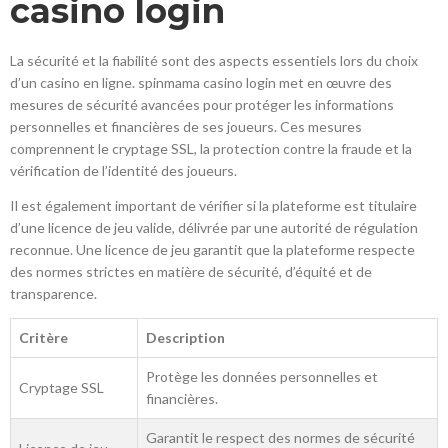
casino login
La sécurité et la fiabilité sont des aspects essentiels lors du choix
d’un casino en ligne. spinmama casino login met en œuvre des
mesures de sécurité avancées pour protéger les informations
personnelles et financières de ses joueurs. Ces mesures
comprennent le cryptage SSL, la protection contre la fraude et la
vérification de l’identité des joueurs.
Il est également important de vérifier si la plateforme est titulaire
d’une licence de jeu valide, délivrée par une autorité de régulation
reconnue. Une licence de jeu garantit que la plateforme respecte
des normes strictes en matière de sécurité, d’équité et de
transparence.
Critère
Description
Protège les données personnelles et
Cryptage SSL
financières.
Garantit le respect des normes de sécurité