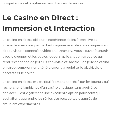
compétences et à optimiser vos chances de succès.
Le Casino en Direct :
Immersion et Interaction
Le casino en direct offre une expérience de jeu immersive et
interactive, en vous permettant de jouer avec de vrais croupiers en
direct, via une connexion vidéo en streaming. Vous pouvez interagir
avec le croupier et les autres joueurs via le chat en direct, ce qui
rend l’expérience de jeu plus conviviale et sociale. Les jeux de casino
en direct comprennent généralement la roulette, le blackjack, le
baccarat et le poker.
Le casino en direct est particulièrement apprécié par les joueurs qui
recherchent l’ambiance d’un casino physique, sans avoir à se
déplacer. Il est également une excellente option pour ceux qui
souhaitent apprendre les règles des jeux de table auprès de
croupiers expérimentés.