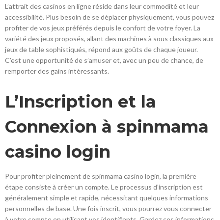
L’attrait des casinos en ligne réside dans leur commodité et leur
accessibilité. Plus besoin de se déplacer physiquement, vous pouvez
profiter de vos jeux préférés depuis le confort de votre foyer. La
variété des jeux proposés, allant des machines à sous classiques aux
jeux de table sophistiqués, répond aux goûts de chaque joueur.
C’est une opportunité de s’amuser et, avec un peu de chance, de
remporter des gains intéressants.
L’Inscription et la
Connexion à spinmama
casino login
Pour profiter pleinement de spinmama casino login, la première
étape consiste à créer un compte. Le processus d’inscription est
généralement simple et rapide, nécessitant quelques informations
personnelles de base. Une fois inscrit, vous pourrez vous connecter
à votre compte en utilisant vos identifiants. Gardez ces informations