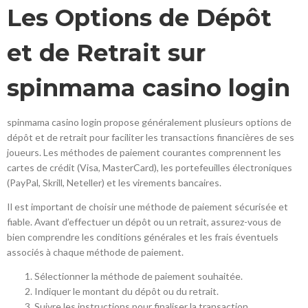
Les Options de Dépôt
et de Retrait sur
spinmama casino login
spinmama casino login propose généralement plusieurs options de
dépôt et de retrait pour faciliter les transactions financières de ses
joueurs. Les méthodes de paiement courantes comprennent les
cartes de crédit (Visa, MasterCard), les portefeuilles électroniques
(PayPal, Skrill, Neteller) et les virements bancaires.
Il est important de choisir une méthode de paiement sécurisée et
fiable. Avant d’effectuer un dépôt ou un retrait, assurez-vous de
bien comprendre les conditions générales et les frais éventuels
associés à chaque méthode de paiement.
Sélectionner la méthode de paiement souhaitée.
Indiquer le montant du dépôt ou du retrait.
Suivre les instructions pour finaliser la transaction.