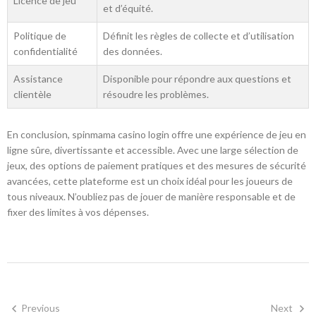
Licence de jeu
et d’équité.
Politique de
Définit les règles de collecte et d’utilisation
confidentialité
des données.
Assistance
Disponible pour répondre aux questions et
clientèle
résoudre les problèmes.
En conclusion, spinmama casino login offre une expérience de jeu en
ligne sûre, divertissante et accessible. Avec une large sélection de
jeux, des options de paiement pratiques et des mesures de sécurité
avancées, cette plateforme est un choix idéal pour les joueurs de
tous niveaux. N’oubliez pas de jouer de manière responsable et de
fixer des limites à vos dépenses.
Previous
Next