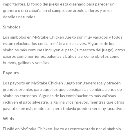
importantes. El fondo del juego está diseñado para parecer un
granero o una cabaña en el campo, con árboles, flores y otros
detalles naturales.
Símbolos
Los símbolos en MyStake Chicken Juego son muy variados y todos
están relacionados con la temática de las aves. Algunos de los
símbolos más comunes incluyen el pato (la mascota del juego), otros
pájaros como gorriones, palomas y búhos, así como objetos como
huevos, gallinas y semillas.
Payouts
Los payouts en MyStake Chicken Juego son generosos y ofrecen
grandes premios para aquellos que consigan las combinaciones de
símbolos correctas. Algunas de las combinaciones más valiosas
incluyen el pato silvestre, la gallina y los huevos, mientras que otros
payouts son más modestos pero todavía pueden ser muy lucrativos.
Wilds
El wild en MyStake Chicken Juego es representado por el símbolo