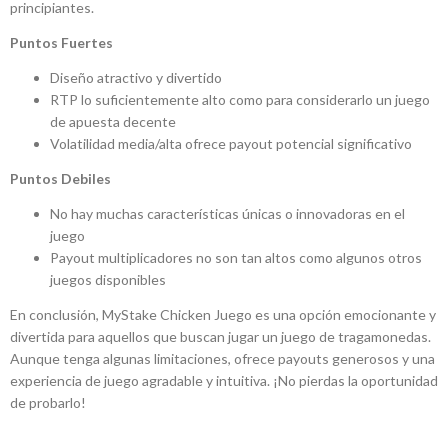
principiantes.
Puntos Fuertes
Diseño atractivo y divertido
RTP lo suficientemente alto como para considerarlo un juego
de apuesta decente
Volatilidad media/alta ofrece payout potencial significativo
Puntos Debiles
No hay muchas características únicas o innovadoras en el
juego
Payout multiplicadores no son tan altos como algunos otros
juegos disponibles
En conclusión, MyStake Chicken Juego es una opción emocionante y
divertida para aquellos que buscan jugar un juego de tragamonedas.
Aunque tenga algunas limitaciones, ofrece payouts generosos y una
experiencia de juego agradable y intuitiva. ¡No pierdas la oportunidad
de probarlo!