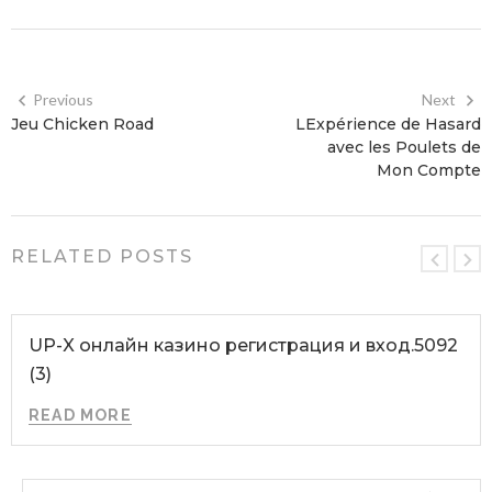
Previous
Next
Jeu Chicken Road
LExpérience de Hasard
avec les Poulets de
Mon Compte
RELATED POSTS
UP-X онлайн казино регистрация и вход.5092
(3)
READ MORE