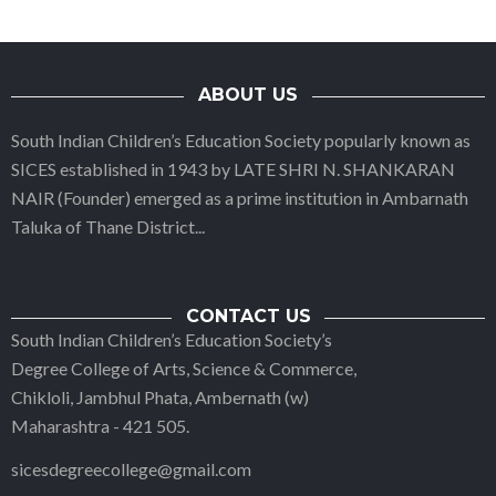
ABOUT US
South Indian Children’s Education Society popularly known as
SICES established in 1943 by LATE SHRI N. SHANKARAN
NAIR (Founder) emerged as a prime institution in Ambarnath
Taluka of Thane District
...
CONTACT US
South Indian Children’s Education Society’s
Degree College of Arts, Science & Commerce,
Chikloli, Jambhul Phata, Ambernath (w)
Maharashtra - 421 505.
sicesdegreecollege@gmail.com