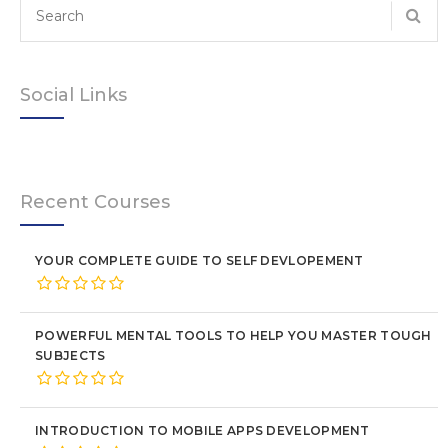
Social Links
Recent Courses
YOUR COMPLETE GUIDE TO SELF DEVLOPEMENT
POWERFUL MENTAL TOOLS TO HELP YOU MASTER TOUGH
SUBJECTS
INTRODUCTION TO MOBILE APPS DEVELOPMENT