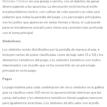
MyStake Chicken
en una granja o rancho, con el objetivo de ganar
dinero jugando a las apuestas. La decoración está hecha al estilo
estadounidense rústico, con colinas de color pastel y un cielo azul
radiante que rodea la pantalla del juego. Los personajes principales
son los pollos que aparecen en varias formas y fases, lo cual puede
parecer inicialmente extraño pero tiene una conexión más profunda
con el tema principal.
Simbolismo
Los símbolos están distribuidos por la pantalla de manera al azar, e
incluyen cartas de poker clasificadas como de bajo valor (3 a 10) y los
elementos temáticos del juego. Los símbolos temáticos son todos
relacionados con el pollo que se ha convertido en un personaje
principal en este juego.
Pagos
La paga máxima para cada combinación de cinco simbolos es la gallina
que se clasifica como 500 veces tu apuesta inicial, mientras que las
cartas del poker y los elementos temáticos tienen paginas menores
pero igualmente atractivas. Los símbolos de alto valor son el pollo