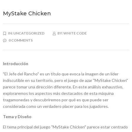
MyStake Chicken
IN:
UNCATEGORIZED
BY:
WHITE CODE
0 COMMENTS
Introducción
"El Jefe del Rancho" es un título que evoca la imagen de un líder
indiscutible en su territorio, pero el juego de azar "MyStake Chicken"
parece tomar una dirección diferente. En este análisis exhaustivo,
exploraremos los aspectos más destacados de esta máquina
tragamonedas y descubriremos por qué es que puede ser
considerada como un verdadero placer para los jugadores.
Tema y Diseño
El tema principal del juego "MyStake Chicken" parece estar centrado