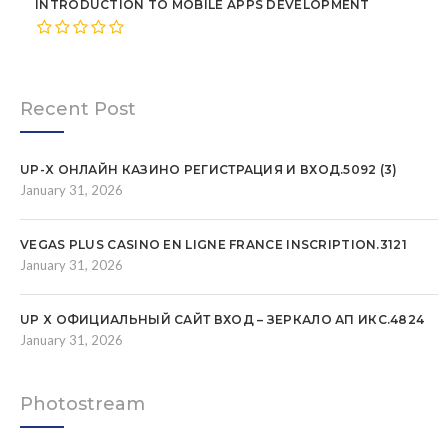
INTRODUCTION TO MOBILE APPS DEVELOPMENT
Recent Post
UP-X ОНЛАЙН КАЗИНО РЕГИСТРАЦИЯ И ВХОД.5092 (3)
January 31, 2026
VEGAS PLUS CASINO EN LIGNE FRANCE INSCRIPTION.3121
January 31, 2026
UP X ОФИЦИАЛЬНЫЙ САЙТ ВХОД – ЗЕРКАЛО АП ИКС.4824
January 31, 2026
Photostream