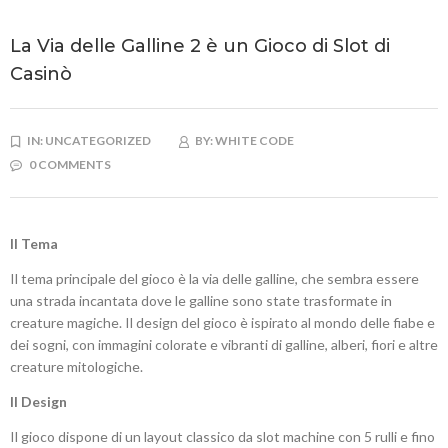
La Via delle Galline 2 è un Gioco di Slot di
Casinò
IN:
UNCATEGORIZED
BY:
WHITE CODE
0 COMMENTS
Il Tema
Il tema principale del gioco è la via delle galline, che sembra essere
una strada incantata dove le galline sono state trasformate in
creature magiche. Il design del gioco è ispirato al mondo delle fiabe e
dei sogni, con immagini colorate e vibranti di galline, alberi, fiori e altre
creature mitologiche.
Il Design
Il gioco dispone di un layout classico da slot machine con 5 rulli e fino