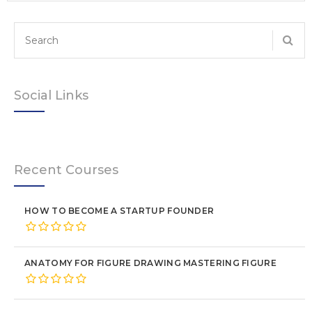
Social Links
Recent Courses
HOW TO BECOME A STARTUP FOUNDER
ANATOMY FOR FIGURE DRAWING MASTERING FIGURE