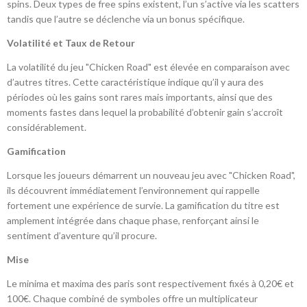
spins. Deux types de free spins existent, l’un s’active via les scatters
tandis que l’autre se déclenche via un bonus spécifique.
Volatilité et Taux de Retour
La volatilité du jeu "Chicken Road" est élevée en comparaison avec
d’autres titres. Cette caractéristique indique qu’il y aura des
périodes où les gains sont rares mais importants, ainsi que des
moments fastes dans lequel la probabilité d’obtenir gain s’accroît
considérablement.
Gamification
Lorsque les joueurs démarrent un nouveau jeu avec "Chicken Road",
ils découvrent immédiatement l’environnement qui rappelle
fortement une expérience de survie. La gamification du titre est
amplement intégrée dans chaque phase, renforçant ainsi le
sentiment d’aventure qu’il procure.
Mise
Le minima et maxima des paris sont respectivement fixés à 0,20€ et
100€. Chaque combiné de symboles offre un multiplicateur