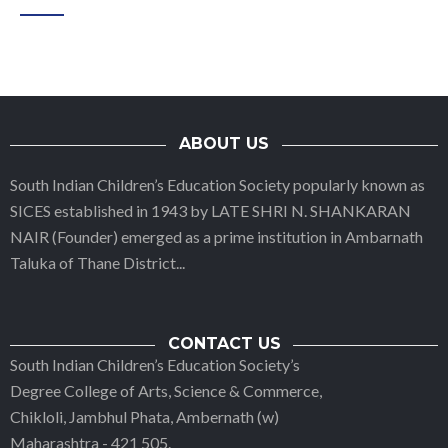
ABOUT US
South Indian Children’s Education Society popularly known as
SICES established in 1943 by LATE SHRI N. SHANKARAN
NAIR (Founder) emerged as a prime institution in Ambarnath
Taluka of Thane District
...
CONTACT US
South Indian Children’s Education Society’s
Degree College of Arts, Science & Commerce,
Chikloli, Jambhul Phata, Ambernath (w)
Maharashtra - 421 505.