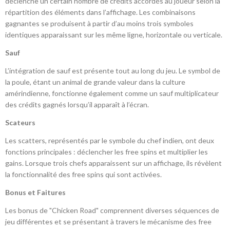
déclenche un certain nombre de crédits accordés au joueur selon la
répartition des éléments dans l’affichage. Les combinaisons
gagnantes se produisent à partir d’au moins trois symboles
identiques apparaissant sur les même ligne, horizontale ou verticale.
Sauf
L’intégration de sauf est présente tout au long du jeu. Le symbol de
la poule, étant un animal de grande valeur dans la culture
amérindienne, fonctionne également comme un sauf multiplicateur
des crédits gagnés lorsqu’il apparaît à l’écran.
Scateurs
Les scatters, représentés par le symbole du chef indien, ont deux
fonctions principales : déclencher les free spins et multiplier les
gains. Lorsque trois chefs apparaissent sur un affichage, ils révèlent
la fonctionnalité des free spins qui sont activées.
Bonus et Faitures
Les bonus de "Chicken Road" comprennent diverses séquences de
jeu différentes et se présentant à travers le mécanisme des free