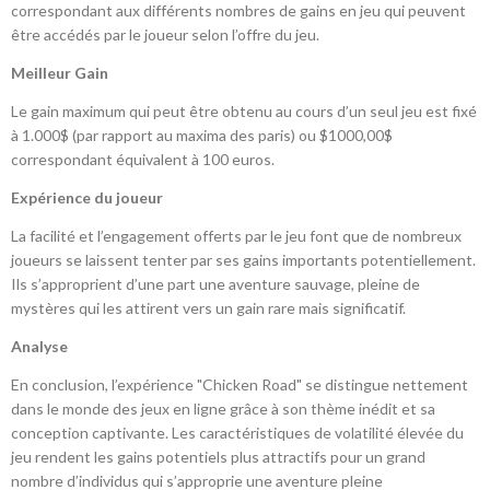
correspondant aux différents nombres de gains en jeu qui peuvent
être accédés par le joueur selon l’offre du jeu.
Meilleur Gain
Le gain maximum qui peut être obtenu au cours d’un seul jeu est fixé
à 1.000$ (par rapport au maxima des paris) ou $1000,00$
correspondant équivalent à 100 euros.
Expérience du joueur
La facilité et l’engagement offerts par le jeu font que de nombreux
joueurs se laissent tenter par ses gains importants potentiellement.
Ils s’approprient d’une part une aventure sauvage, pleine de
mystères qui les attirent vers un gain rare mais significatif.
Analyse
En conclusion, l’expérience "Chicken Road" se distingue nettement
dans le monde des jeux en ligne grâce à son thème inédit et sa
conception captivante. Les caractéristiques de volatilité élevée du
jeu rendent les gains potentiels plus attractifs pour un grand
nombre d’individus qui s’approprie une aventure pleine