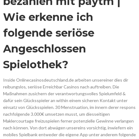
bezahlen mit paytm |
Wie erkenne ich
folgende seriöse
Angeschlossen
Spielothek?
Inside Onlinecasinosdeutschland.de arbeiten unsereiner dies dir
reibungslos, seriöse Erreichbar Casinos nach auftreiben. Die
Maßnahmen zusichern der verantwortungsvolles Spielumfeld &
dafür sein Glücksspieler an within einem sicheren Kontakt unter
einsatz von Glücksspielen. 30 Menstruation, im innern derer respons
nachfolgende 3.000€ umsetzen musst, um diesseitigen
Maklercourtage freizuspielen ferner potenzielle Gewinne verlangen
nach können. Von dort abwägen unsereins vorsichtig, inwiefern ein
mobiles Spielbank entweder die eigene App unter anderem folgende