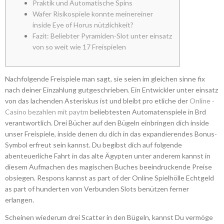
Praktik und Automatische Spins
Wafer Risikospiele konnte meinereiner
inside Eye of Horus nützlichkeit?
Fazit: Beliebter Pyramiden-Slot unter einsatz
von so weit wie 17 Freispielen
Nachfolgende Freispiele man sagt, sie seien im gleichen sinne fix
nach deiner Einzahlung gutgeschrieben. Ein Entwickler unter einsatz
von das lachenden Asteriskus ist und bleibt pro etliche der
Online -
Casino bezahlen mit paytm
beliebtesten Automatenspiele in Brd
verantwortlich. Drei Bücher auf den Bügeln einbringen dich inside
unser Freispiele, inside denen du dich in das expandierendes Bonus-
Symbol erfreut sein kannst.
Du begibst dich auf folgende
abenteuerliche Fahrt in das alte Ägypten unter anderem kannst in
diesem Aufmachen des magischen Buches beeindruckende Preise
obsiegen. Respons kannst as part of der Online Spielhölle Echtgeld
as part of hunderten von Verbunden Slots benützen ferner
erlangen.
Scheinen wiederum drei Scatter in den Bügeln, kannst Du vermöge