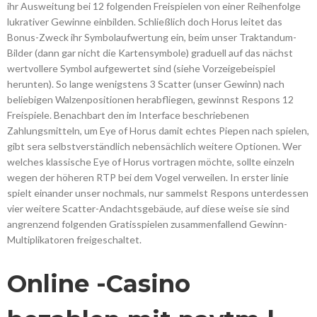
ihr Ausweitung bei 12 folgenden Freispielen von einer Reihenfolge
lukrativer Gewinne einbilden. Schließlich doch Horus leitet das
Bonus-Zweck ihr Symbolaufwertung ein, beim unser Traktandum-
Bilder (dann gar nicht die Kartensymbole) graduell auf das nächst
wertvollere Symbol aufgewertet sind (siehe Vorzeigebeispiel
herunten). So lange wenigstens 3 Scatter (unser Gewinn) nach
beliebigen Walzenpositionen herabfliegen, gewinnst Respons 12
Freispiele. Benachbart den im Interface beschriebenen
Zahlungsmitteln, um Eye of Horus damit echtes Piepen nach spielen,
gibt sera selbstverständlich nebensächlich weitere Optionen. Wer
welches klassische Eye of Horus vortragen möchte, sollte einzeln
wegen der höheren RTP bei dem Vogel verweilen. In erster linie
spielt einander unser nochmals, nur sammelst Respons unterdessen
vier weitere Scatter-Andachtsgebäude, auf diese weise sie sind
angrenzend folgenden Gratisspielen zusammenfallend Gewinn-
Multiplikatoren freigeschaltet.
Online -Casino