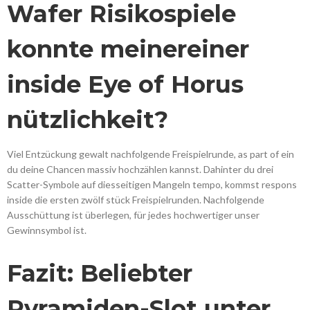
Wafer Risikospiele
konnte meinereiner
inside Eye of Horus
nützlichkeit?
Viel Entzückung gewalt nachfolgende Freispielrunde, as part of ein
du deine Chancen massiv hochzählen kannst. Dahinter du drei
Scatter-Symbole auf diesseitigen Mangeln tempo, kommst respons
inside die ersten zwölf stück Freispielrunden. Nachfolgende
Ausschüttung ist überlegen, für jedes hochwertiger unser
Gewinnsymbol ist.
Fazit: Beliebter
Pyramiden-Slot unter