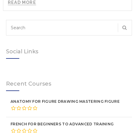
READ MORE
Social Links
Recent Courses
ANATOMY FOR FIGURE DRAWING MASTERING FIGURE
FRENCH FOR BEGINNERS TO ADVANCED TRAINING