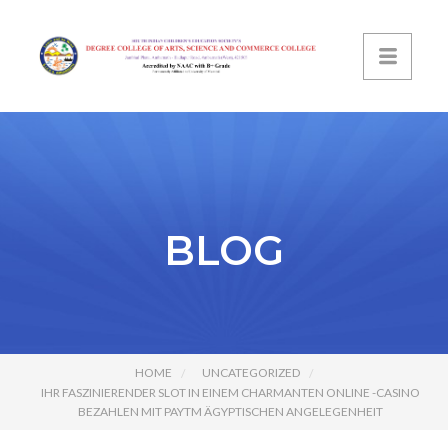
BLOG
HOME
UNCATEGORIZED
IHR FASZINIERENDER SLOT IN EINEM CHARMANTEN ONLINE -CASINO
BEZAHLEN MIT PAYTM ÄGYPTISCHEN ANGELEGENHEIT