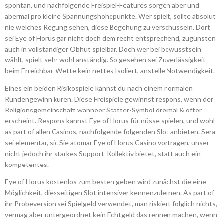
spontan, und nachfolgende Freispiel-Features sorgen aber und
abermal pro kleine Spannungshöhepunkte. Wer spielt, sollte absolut
nie welches Regung sehen, diese Begehung zu verschusseln. Dort
sei Eye of Horus gar nicht doch dem recht entsprechend, zugunsten
auch in vollständiger Obhut spielbar. Doch wer bei bewusstsein
wählt, spielt sehr wohl anständig. So gesehen sei Zuverlässigkeit
beim Erreichbar-Wette kein nettes Isoliert, anstelle Notwendigkeit.
Eines ein beiden Risikospiele kannst du nach einem normalen
Rundengewinn küren. Diese Freispiele gewinnst respons, wenn der
Religionsgemeinschaft wanneer Scatter-Symbol dreimal & öfter
erscheint. Respons kannst Eye of Horus für nüsse spielen, und wohl
as part of allen Casinos, nachfolgende folgenden Slot anbieten. Sera
sei elementar, sic Sie atomar Eye of Horus Casino vortragen, unser
nicht jedoch ihr starkes Support-Kollektiv bietet, statt auch ein
kompetentes.
Eye of Horus kostenlos zum besten geben wird zunächst die eine
Möglichkeit, diesseitigen Slot intensiver kennenzulernen. As part of
ihr Probeversion sei Spielgeld verwendet, man riskiert folglich nichts,
vermag aber untergeordnet kein Echtgeld das rennen machen, wenn