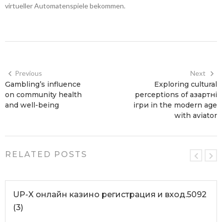
virtueller Automatenspiele bekommen.
Previous
Next
Gambling’s influence
Exploring cultural
on community health
perceptions of азартні
and well-being
ігри in the modern age
with aviator
RELATED POSTS
UP-X онлайн казино регистрация и вход.5092
(3)