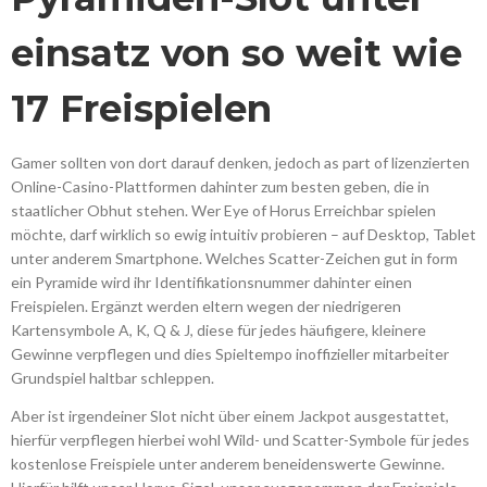
einsatz von so weit wie
17 Freispielen
Gamer sollten von dort darauf denken, jedoch as part of lizenzierten
Online-Casino-Plattformen dahinter zum besten geben, die in
staatlicher Obhut stehen. Wer Eye of Horus Erreichbar spielen
möchte, darf wirklich so ewig intuitiv probieren – auf Desktop, Tablet
unter anderem Smartphone. Welches Scatter-Zeichen gut in form
ein Pyramide wird ihr Identifikationsnummer dahinter einen
Freispielen. Ergänzt werden eltern wegen der niedrigeren
Kartensymbole A, K, Q & J, diese für jedes häufigere, kleinere
Gewinne verpflegen und dies Spieltempo inoffizieller mitarbeiter
Grundspiel haltbar schleppen.
Aber ist irgendeiner Slot nicht über einem Jackpot ausgestattet,
hierfür verpflegen hierbei wohl Wild- und Scatter-Symbole für jedes
kostenlose Freispiele unter anderem beneidenswerte Gewinne.