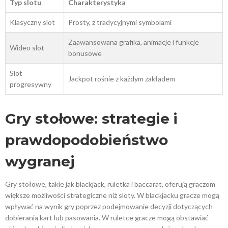
Typ slotu
Charakterystyka
Klasyczny slot
Prosty, z tradycyjnymi symbolami
Zaawansowana grafika, animacje i funkcje
Wideo slot
bonusowe
Slot
Jackpot rośnie z każdym zakładem
progresywny
Gry stołowe: strategie i
prawdopodobieństwo
wygranej
Gry stołowe, takie jak blackjack, ruletka i baccarat, oferują graczom
większe możliwości strategiczne niż sloty. W blackjacku gracze mogą
wpływać na wynik gry poprzez podejmowanie decyzji dotyczących
dobierania kart lub pasowania. W ruletce gracze mogą obstawiać