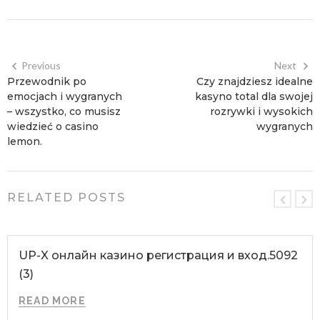
Previous
Next
Przewodnik po
Czy znajdziesz idealne
emocjach i wygranych
kasyno total dla swojej
– wszystko, co musisz
rozrywki i wysokich
wiedzieć o casino
wygranych
lemon.
RELATED POSTS
UP-X онлайн казино регистрация и вход.5092
(3)
READ MORE