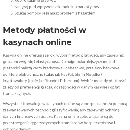
Rób regularne przerwy.
Nie graj pod wpływem alkoholu lub narkotyków.
Szukaj pomocy, jeśli masz problem z hazardem.
Metody płatności w
kasynach online
Kasyna online oferują szeroki wybór metod płatności, aby zapewnić
graczom wygodę i elastyczność. Do najpopularniejszych metod
płatności należą karty kredytowe i debetowe, przelewy bankowe,
portfele elektroniczne (takie jak PayPal, Skrill i Neteller) i
kryptowaluty (takie jak Bitcoin i Ethereum). Wybór metody płatności
zależy od preferencji gracza, dostępności w danym kasynie i opłat
transakcyjnych.
Wszystkie transakcje w kasynach online są zabezpieczone za pomocą
zaawansowanych technologii szyfrowania, aby zapewnić ochronę
danych finansowych graczy. Kasyna online zobowiązane są do
przestrzegania rygorystycznych standardów bezpieczeństwa i
ochrony danych.