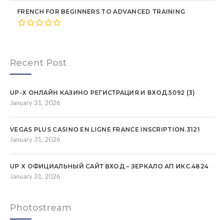
FRENCH FOR BEGINNERS TO ADVANCED TRAINING
Recent Post
UP-X ОНЛАЙН КАЗИНО РЕГИСТРАЦИЯ И ВХОД.5092 (3)
January 31, 2026
VEGAS PLUS CASINO EN LIGNE FRANCE INSCRIPTION.3121
January 31, 2026
UP X ОФИЦИАЛЬНЫЙ САЙТ ВХОД – ЗЕРКАЛО АП ИКС.4824
January 31, 2026
Photostream