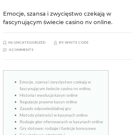
Emocje, szansa i zwycięstwo czekają w
fascynującym świecie casino nv online.
IN:
UNCATEGORIZED
BY:
WHITE CODE
0 COMMENTS
Emocje, szansa i zwycięstwo czekają w
fascynującym świecie casino nv online.
Historia i ewolucja kasyn online
Regulacje prawne kasyn online
Zasady odpowiedzialnej gry
Metody płatności w kasynach online
Rodzaje gier oferowanych w kasynach online
Gry slotowe: rodzaje i funkcje bonusowe
Gry stołowe: strategie i