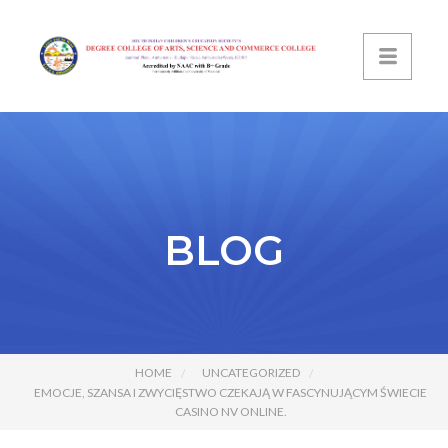
BLOG
HOME
UNCATEGORIZED
EMOCJE, SZANSA I ZWYCIĘSTWO CZEKAJĄ W FASCYNUJĄCYM ŚWIECIE
CASINO NV ONLINE.