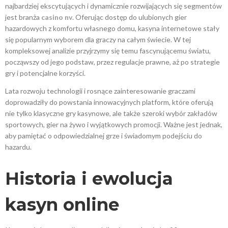
najbardziej ekscytujących i dynamicznie rozwijających się segmentów
jest branża
casino nv
. Oferując dostęp do ulubionych gier
hazardowych z komfortu własnego domu, kasyna internetowe stały
się popularnym wyborem dla graczy na całym świecie. W tej
kompleksowej analizie przyjrzymy się temu fascynującemu światu,
począwszy od jego podstaw, przez regulacje prawne, aż po strategie
gry i potencjalne korzyści.
Lata rozwoju technologii i rosnące zainteresowanie graczami
doprowadziły do powstania innowacyjnych platform, które oferują
nie tylko klasyczne gry kasynowe, ale także szeroki wybór zakładów
sportowych, gier na żywo i wyjątkowych promocji. Ważne jest jednak,
aby pamiętać o odpowiedzialnej grze i świadomym podejściu do
hazardu.
Historia i ewolucja
kasyn online