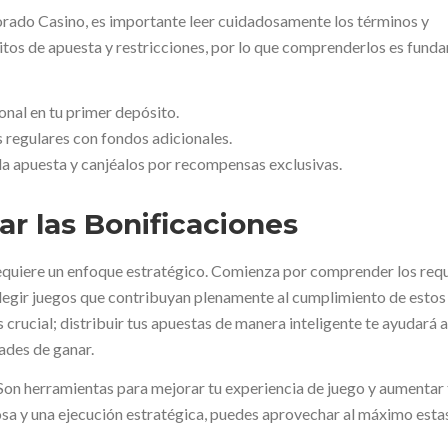
rado Casino, es importante leer cuidadosamente los términos y
itos de apuesta y restricciones, por lo que comprenderlos es fund
nal en tu primer depósito.
regulares con fondos adicionales.
a apuesta y canjéalos por recompensas exclusivas.
ar las Bonificaciones
equiere un enfoque estratégico. Comienza por comprender los requ
legir juegos que contribuyan plenamente al cumplimiento de estos
 crucial; distribuir tus apuestas de manera inteligente te ayudará a
ades de ganar.
 Son herramientas para mejorar tu experiencia de juego y aumentar 
osa y una ejecución estratégica, puedes aprovechar al máximo esta