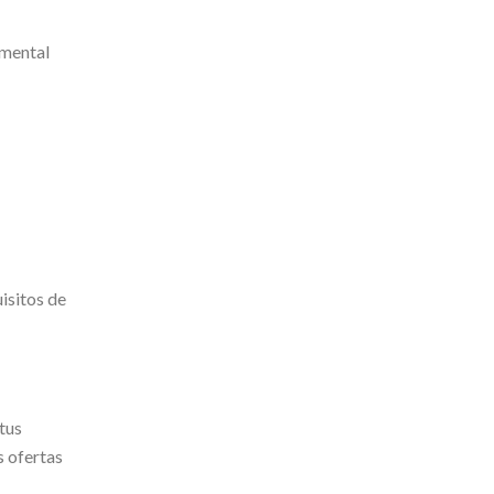
amental
isitos de
tus
s ofertas