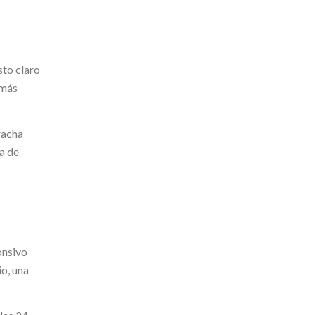
sto claro
 más
racha
a de
onsivo
io, una