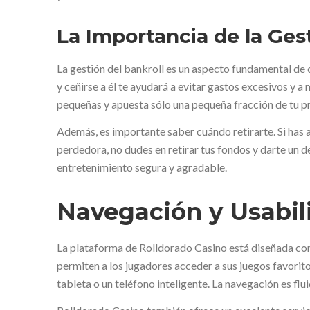
La Importancia de la Gest
La gestión del bankroll es un aspecto fundamental de 
y ceñirse a él te ayudará a evitar gastos excesivos y a
pequeñas y apuesta sólo una pequeña fracción de tu pr
Además, es importante saber cuándo retirarte. Si has 
perdedora, no dudes en retirar tus fondos y darte un 
entretenimiento segura y agradable.
Navegación y Usabil
La plataforma de Rolldorado Casino está diseñada con l
permiten a los jugadores acceder a sus juegos favorit
tableta o un teléfono inteligente. La navegación es flui