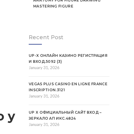
ANATOMY FOR FIGURE DRAWING
MASTERING FIGURE
Recent Post
UP-X ОНЛАЙН КАЗИНО РЕГИСТРАЦИЯ
И ВХОД.5092 (3)
January 31, 2026
VEGAS PLUS CASINO EN LIGNE FRANCE
INSCRIPTION.3121
January 31, 2026
o y
UP X ОФИЦИАЛЬНЫЙ САЙТ ВХОД –
ЗЕРКАЛО АП ИКС.4824
January 31, 2026