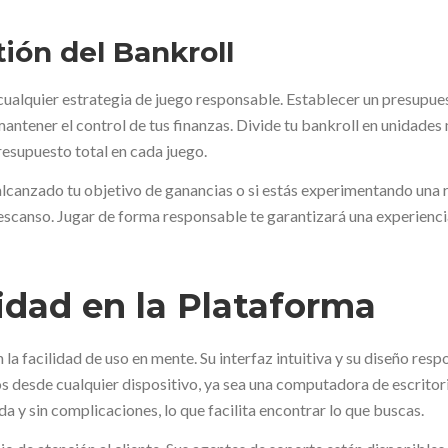
ión del Bankroll
cualquier estrategia de juego responsable. Establecer un presupue
 mantener el control de tus finanzas. Divide tu bankroll en unidades
esupuesto total en cada juego.
alcanzado tu objetivo de ganancias o si estás experimentando una 
descanso. Jugar de forma responsable te garantizará una experienci
idad en la Plataforma
a facilidad de uso en mente. Su interfaz intuitiva y su diseño resp
os desde cualquier dispositivo, ya sea una computadora de escritor
da y sin complicaciones, lo que facilita encontrar lo que buscas.