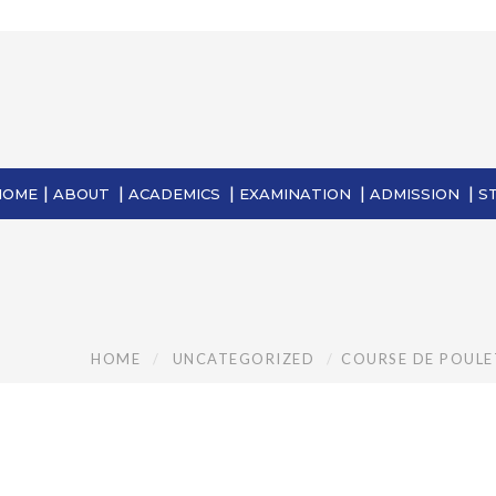
HOME
ABOUT
ACADEMICS
EXAMINATION
ADMISSION
S
HOME
UNCATEGORIZED
COURSE DE POULET