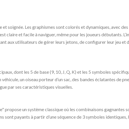
e et soignée. Les graphismes sont colorés et dynamiques, avec des
t claire et facile à naviguer, même pour les joueurs débutants. L’i
t aux utilisateurs de gérer leurs jetons, de configurer leur jeu et 
ux, dont les 5 de base (9, 10, J, Q, K) et les 5 symboles spécifiqu
 véhicule, un oiseau porteur d’un sac, des bandes éclatantes de pne
ue par ses caractéristiques visuelles.
ace" propose un système classique où les combinaisons gagnantes s
ns sont payants à partir d’une séquence de 3 symboles identiques, 