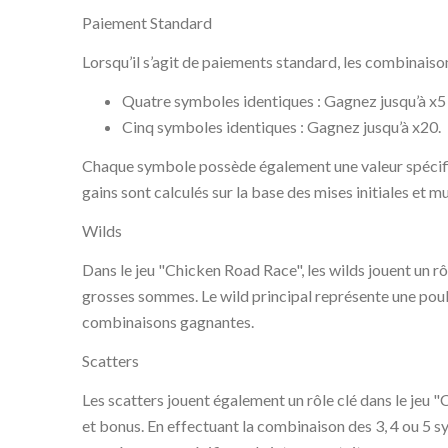
Paiement Standard
Lorsqu’il s’agit de paiements standard, les combinaiso
Quatre symboles identiques : Gagnez jusqu’à x5 
Cinq symboles identiques : Gagnez jusqu’à x20.
Chaque symbole possède également une valeur spécifique
gains sont calculés sur la base des mises initiales et m
Wilds
Dans le jeu "Chicken Road Race", les wilds jouent un rôl
grosses sommes. Le wild principal représente une poul
combinaisons gagnantes.
Scatters
Les scatters jouent également un rôle clé dans le jeu "
et bonus. En effectuant la combinaison des 3, 4 ou 5 s