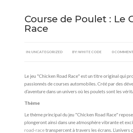
Course de Poulet : Le
Race
IN:
UNCATEGORIZED
BY:
WHITE CODE
0 COMMEN
Le jeu "Chicken Road Race" est un titre original qui p
passionnés de courses automobiles. Créé par des dével
d’aventure dans un univers où les poulets sont les véri
Thème
Le thème principal du jeu "Chicken Road Race" repose 
plongeront ainsi dans une atmosphère vibrante et exci
road-race
transpercent à travers les écrans. L’univers 