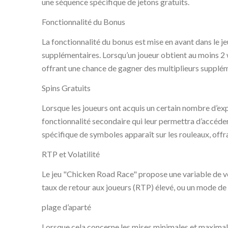
une séquence spécifique de jetons gratuits.
Fonctionnalité du Bonus
La fonctionnalité du bonus est mise en avant dans le j
supplémentaires. Lorsqu’un joueur obtient au moins 2 wi
offrant une chance de gagner des multiplieurs suppléme
Spins Gratuits
Lorsque les joueurs ont acquis un certain nombre d’exp
fonctionnalité secondaire qui leur permettra d’accéder
spécifique de symboles apparaît sur les rouleaux, offran
RTP et Volatilité
Le jeu "Chicken Road Race" propose une variable de volat
taux de retour aux joueurs (RTP) élevé, ou un mode de 
plage d’aparté
Lorsque cela concerne les mises minimales et maximale