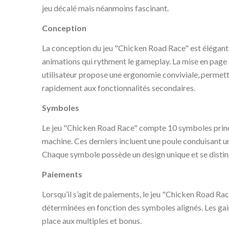
jeu décalé mais néanmoins fascinant.
Conception
La conception du jeu "Chicken Road Race" est élégant
animations qui rythment le gameplay. La mise en page es
utilisateur propose une ergonomie conviviale, permettan
rapidement aux fonctionnalités secondaires.
Symboles
Le jeu "Chicken Road Race" compte 10 symboles principa
machine. Ces derniers incluent une poule conduisant un
Chaque symbole possède un design unique et se disting
Paiements
Lorsqu’il s’agit de paiements, le jeu "Chicken Road R
déterminées en fonction des symboles alignés. Les gai
place aux multiples et bonus.