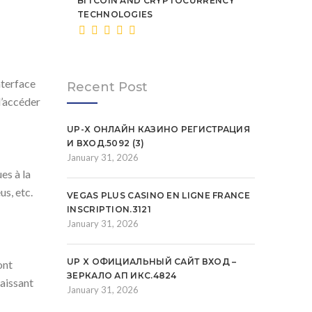
BITCOIN AND CRYPTOCURRENCY
TECHNOLOGIES
nterface
Recent Post
d’accéder
UP-X ОНЛАЙН КАЗИНО РЕГИСТРАЦИЯ
И ВХОД.5092 (3)
January 31, 2026
es à la
us, etc.
VEGAS PLUS CASINO EN LIGNE FRANCE
INSCRIPTION.3121
January 31, 2026
UP X ОФИЦИАЛЬНЫЙ САЙТ ВХОД –
ont
ЗЕРКАЛО АП ИКС.4824
laissant
January 31, 2026