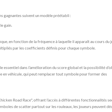
ns gagnantes suivent un modèle préétabli :
le gain.
, en fonction de la fréquence à laquelle il apparaît au cours du j
ultipliés par les coefficients définis pour chaque symbole.
e essentiel dans l’amélioration du score global et la possibilité d’o
e en véhicule, qui peut remplacer tout symbole pour former des
Chicken Road Race", offrant l’accès à différentes fonctionnalités s
ymboles de scatter partout sur les rouleaux, les joueurs peuvent dé