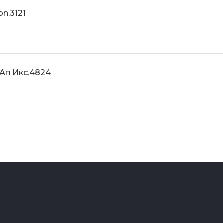
on.3121
 Ап Икс.4824