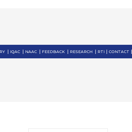
RY
IQAC
NAAC
FEEDBACK
RESEARCH
RTI
CONTACT