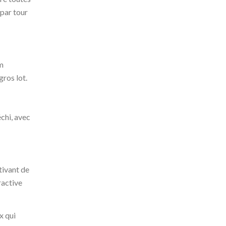
 par tour
um
ros lot.
échi, avec
tivant de
ractive
x qui