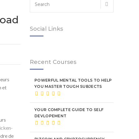
Road
Social Links
Recent Courses
ueurs
POWERFUL MENTAL TOOLS TO HELP
YOU MASTER TOUGH SUBJECTS
n et
YOUR COMPLETE GUIDE TO SELF
DEVLOPEMENT
urs
icken-
adre de