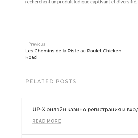
recherchent un produit ludique captivant et diversifié.
Previous
Les Chemins de la Piste au Poulet Chicken
Road
RELATED POSTS
UP-X онлайн казино регистрация и вход
READ MORE