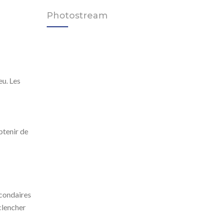
Photostream
eu. Les
btenir de
econdaires
clencher