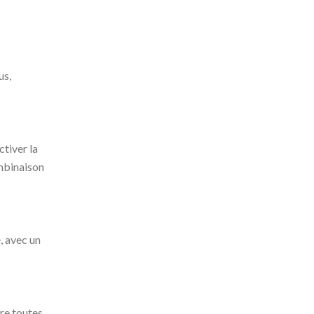
us,
ctiver la
ombinaison
, avec un
re toutes