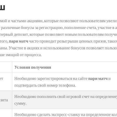
ш
мой и частыми акциями, которые позволяют пользователям увели
различные бонусы за регистрацию, пополнение счета, участие в 
 первый депозит, которые позволяют новым пользователям получ
того,
пари матч
часто проводит розыгрыши ценных призов, таких
аны. Участие в акциях и использование бонусов позволяет польз
ше эмоций от процесса.
Условия получения
ет
Необходимо зарегистрироваться на сайте
пари матч
и
подтвердить свой номер телефона.
Необходимо пополнить свой игровой счет на определен
зита
сумму.
Необходимо сделать экспресс-ставку на определенное ко