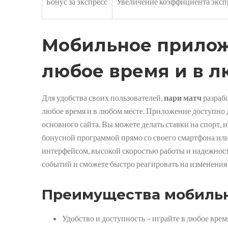
Бонус за экспресс
Увеличение коэффициента эксп
Мобильное приложе
любое время и в л
Для удобства своих пользователей,
пари матч
разрабо
любое время и в любом месте. Приложение доступно д
основного сайта. Вы можете делать ставки на спорт, 
бонусной программой прямо со своего смартфона и
интерфейсом, высокой скоростью работы и надежность
событий и сможете быстро реагировать на изменения
Преимущества мобиль
Удобство и доступность – играйте в любое врем