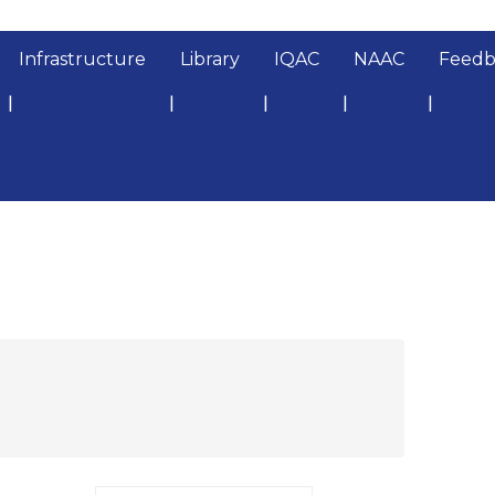
Infrastructure
Library
IQAC
NAAC
Feedb