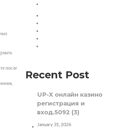
я
тных
думать
те после
Recent Post
нения,
UP-X онлайн казино
регистрация и
вход.5092 (3)
January 31, 2026