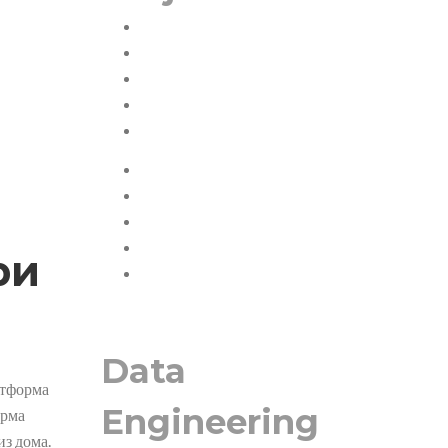
ри
Data
атформа
Engineering
орма
из дома.